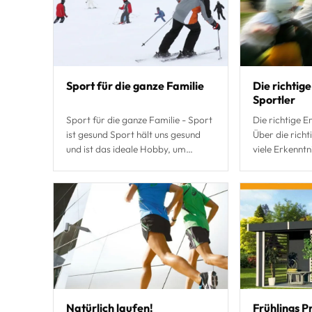
Sport für die ganze Familie
Die richtig
Sportler
Sport für die ganze Familie - Sport
Die richtige E
ist gesund Sport hält uns gesund
Über die richt
und ist das ideale Hobby, um
viele Erkenntn
gemeinsam mit der Familie etwas
gar nicht beac
zu unternehmen. Der Zugang zum
allerdings auc
Natürlich laufen!
Frühlings P