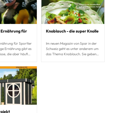
e Ernährung für
Knoblauch - die super Knolle
rnährung für Sportler
Im neuen Magazin von Spar in der
ige Ernährung gibt es
Schweiz geht es unter anderem um
isse, die aber häufig
das Thema Knoblauch. Sie geben
htet werden, es sind
Tipps und Tricks, was man gegen
h v
eine Knoblauchfahne und Knoblau
rojekt