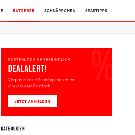
TE
RATGEBER
SCHNÄPPCHEN
SPARTIPPS
KOSTENLOS & UNVERBINDLICH
Deal­Alert!
Verpasse keine Schnäppchen mehr –
direkt in dein Postfach.
JETZT ANMELDEN
Kategorien