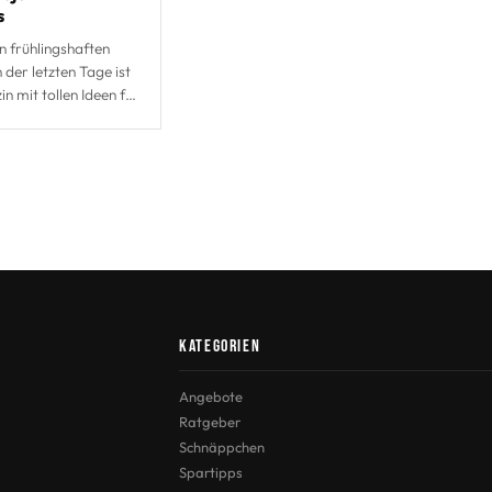
s
n frühlingshaften
der letzten Tage ist
in mit tollen Ideen für
Frühling. Das neue
Hornbach zeig
Kategorien
Angebote
Ratgeber
Schnäppchen
Spartipps