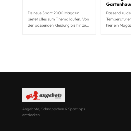
Gartenhau
Ds neue Sport 2000 Magazin
Passend zu de
bietet alles zum Thema laufen. Von
Temperaturen 
der passenden Kleidung bis hin zu
hier ein Magaz
den perfekten Schuhen finden
den nahenden 
Lauffreunde bestimmt das
Magazin von 
Richtige.
Angebote, Schnäppchen & Spartipps
entdecken